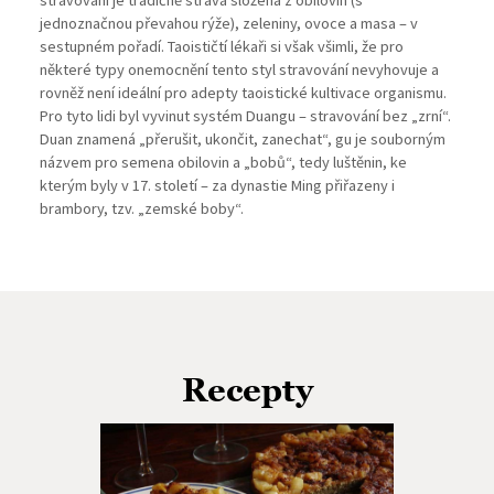
jednoznačnou převahou rýže), zeleniny, ovoce a masa – v
sestupném pořadí. Taoističtí lékaři si však všimli, že pro
některé typy onemocnění tento styl stravování nevyhovuje a
rovněž není ideální pro adepty taoistické kultivace organismu.
Pro tyto lidi byl vyvinut systém Duangu – stravování bez „zrní“.
Duan znamená „přerušit, ukončit, zanechat“, gu je souborným
názvem pro semena obilovin a „bobů“, tedy luštěnin, ke
kterým byly v 17. století – za dynastie Ming přiřazeny i
brambory, tzv. „zemské boby“.
Recepty