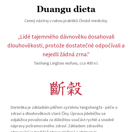
Duangu dieta
Cenný nástroj v rukou praktiků čínské medicíny.
„Lidé tajemného dávnověku dosahovali
dlouhověkosti, protože dostatečně odpočívali a
nejedli žádná zrna.“
Taishang Lingbao wufuxu, cca 400 n.l.
Dietetika je základním pilířem systému Yangshengfa - péče o
zdraví a dlouhověkosti staré Číny. Úprava jídelníčku se
odjakživa považovala za důležitou součást rychlé a snadné
nápravy pošramoceného zdraví. Základem zdravého
stravování je tradičně strava složená z obilovin (s